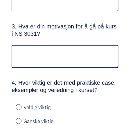
3
.
Hva er din motivasjon for å gå på kurs
Question
i NS 3031?
Title
4
.
Hvor viktig er det med praktiske case,
Question
eksempler og veiledning i kurset?
Title
Veldig viktig
Ganske viktig