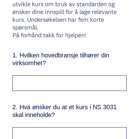
utvikle kurs om bruk av standarden og
ønsker dine innspill for å lage relevante
kurs. Undersøkelsen har fem korte
spørsmål.
På forhånd takk for hjelpen!
1
.
Hvilken hovedbransje tilhører din
Question
virksomhet?
Title
2
.
Hva ønsker du at et kurs i NS 3031
Question
skal inneholde?
Title